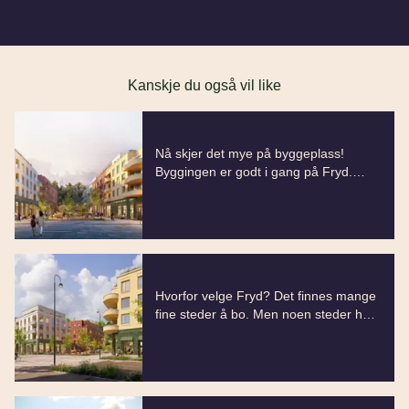
Kanskje du også vil like
Dette er en lenke til et innlegg.
Nå skjer det mye på byggeplass!
Byggingen er godt i gang på Fryd.
Utdrag fra innlegg: Nå skjer det mye p
Arbeidene følger planen og det er
Denne posten ble publisert for
spennende å se utviklingen på
byggeplassen. Vi ser
Dette er en lenke til et innlegg.
Hvorfor velge Fryd? Det finnes mange
fine steder å bo. Men noen steder har
Utdrag fra innlegg: Hvorfor velge Fryd
den helt spesielle kombinasjonen av
Denne posten ble publisert for
beliggenhet, kvalitet og hverdagsliv
som
Dette er en lenke til et innlegg.