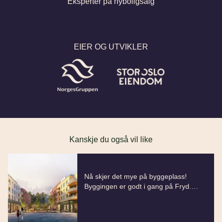
Eksperter på nyboligsalg
EIER OG UTVIKLER
Kanskje du også vil like
Dette er en lenke til et innlegg.
Nå skjer det mye på byggeplass!
Byggingen er godt i gang på Fryd.
Utdrag fra innlegg: Nå skjer det mye p
Arbeidene følger planen og det er
Denne posten ble publisert for
spennende å se utviklingen på
byggeplassen. Vi ser