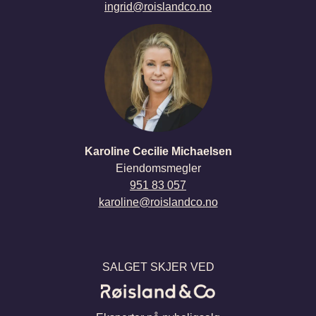
ingrid@roislandco.no
karoline@roislandco.no
SALGET SKJER VED